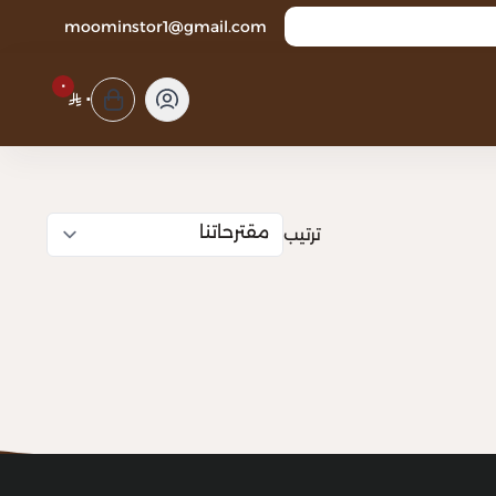
moominstor1@gmail.com
٠
٠
ترتيب