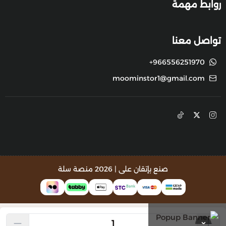
روابط مهمة
تواصل معنا
+966556251970
moominstor1@gmail.com
صنع بإتقان على | 2026
منصة سلة
×