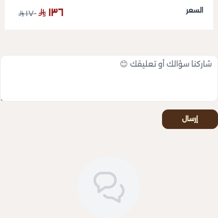
السعر
١٣٦
١٧٠
إرسال